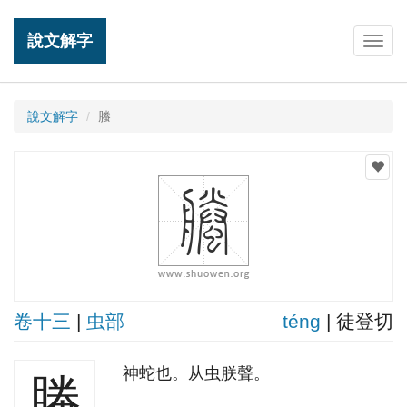
說文解字
Togg
navig
說文解字
螣
卷十三
|
虫部
ténɡ
| 徒登切
神蛇也。从虫朕聲。
螣