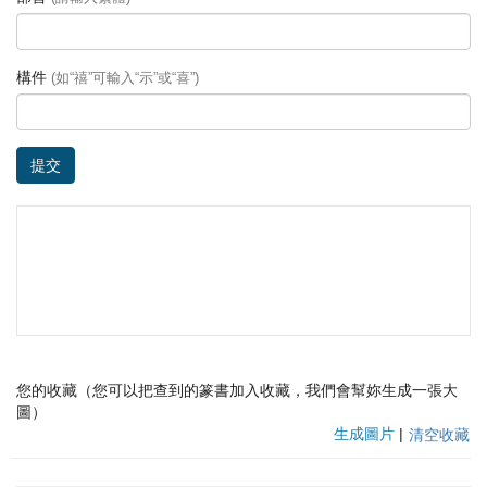
構件
(如“禧”可輸入“示”或“喜”)
提交
您的收藏（您可以把查到的篆書加入收藏，我們會幫妳生成一張大
圖）
生成圖片
|
清空收藏