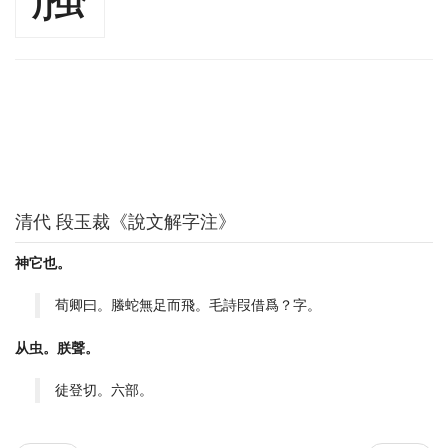
清代 段玉裁《說文解字注》
神它也。
荀卿曰。螣蛇無足而飛。毛詩叚借爲？字。
从虫。朕聲。
徒登切。六部。