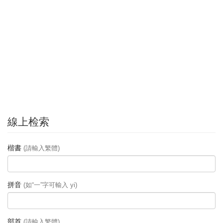
線上检索
楷書
(請輸入繁體)
拼音
(如“一”字可輸入 yi)
部首
(請輸入繁體)