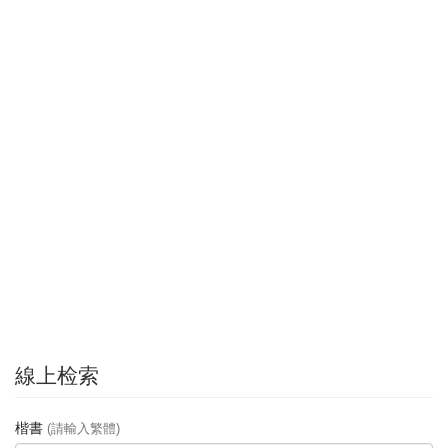
線上检索
楷書
(請輸入繁體)