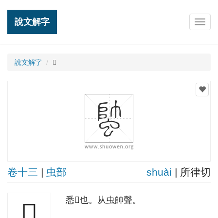
說文解字
Togg
navig
說文解字
𧍓
卷十三
|
虫部
shuài
| 所律切
悉𧍓也。从虫帥聲。
𧍓