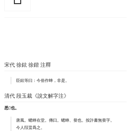
宋代 徐鉉 徐鍇 注釋
臣鉉等曰：今俗作蟀，非是。
清代 段玉裁《說文解字注》
悉𧍓也。
唐風。蟋蟀在堂。傳曰。蟋蟀、蛬也。按許書無蛬字。
今人叚蛩爲之。