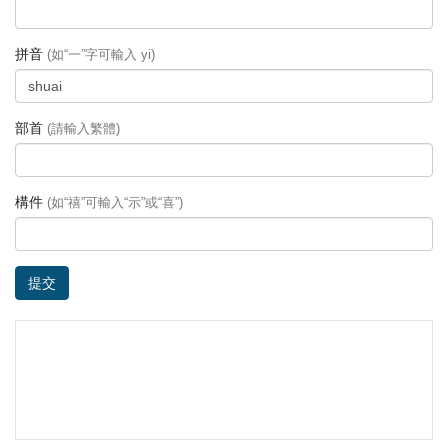
拼音
(如“一”字可輸入 yi)
部首
(請輸入繁體)
構件
(如“禧”可輸入“示”或“喜”)
提交