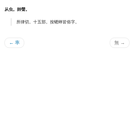
从虫。帥聲。
所律切。十五部。按蟋蟀皆俗字。
← 率
無 →