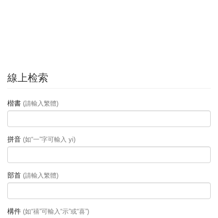
線上检索
楷書
(請輸入繁體)
拼音
(如“一”字可輸入 yi)
部首
(請輸入繁體)
構件
(如“禧”可輸入“示”或“喜”)