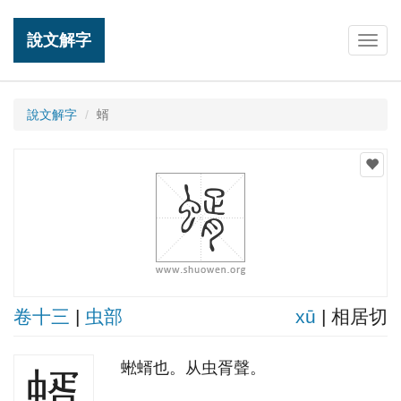
說文解字
Togg
navig
說文解字
蝑
卷十三
|
虫部
xū
| 相居切
蜙蝑也。从虫胥聲。
蝑