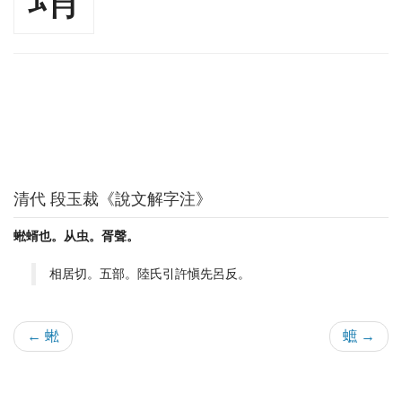
清代 段玉裁《說文解字注》
蜙蝑也。从虫。胥聲。
相居切。五部。陸氏引許愼先呂反。
← 蜙
蟅 →