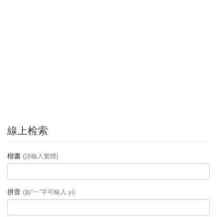
線上检索
楷書
(請輸入繁體)
拼音
(如“一”字可輸入 yi)