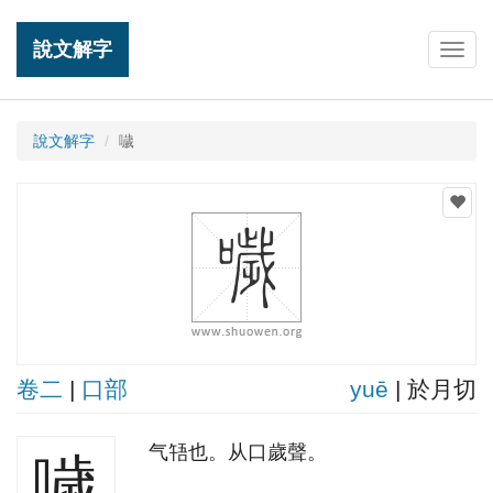
說文解字
Togg
navig
說文解字
噦
卷二
|
口部
yuē
| 於月切
气啎也。从口歲聲。
噦