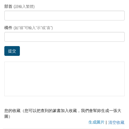
部首
(請輸入繁體)
構件
(如“禧”可輸入“示”或“喜”)
提交
您的收藏（您可以把查到的篆書加入收藏，我們會幫妳生成一張大
圖）
生成圖片
|
清空收藏