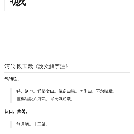
清代 段玉裁《說文解字注》
气啎也。
啎、逆也。通俗文曰。氣逆曰噦。內則曰。不敢噦噫。
靈樞經說六府氣。胃爲氣逆噦。
从口。歲聲。
於月切。十五部。