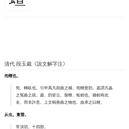
清代 段玉裁《說文解字注》
夗蟺也。
夗、轉臥也。引申爲凡宛曲之稱。夗蟺曡韵。葢謂凡蟲
之冤曲之狀。篇、韵皆云。䖤蟺、蚯蚓也。雖蚓有此
名、而非許意。上文蜎善曲之物也。故承之以蟺。
从虫。亶聲。
常演切。十四部。