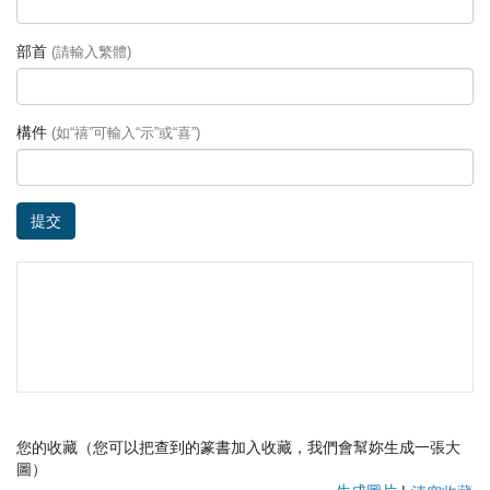
部首
(請輸入繁體)
構件
(如“禧”可輸入“示”或“喜”)
提交
您的收藏（您可以把查到的篆書加入收藏，我們會幫妳生成一張大
圖）