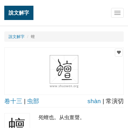
說文解字
Togg
navig
說文解字
蟺
卷十三
|
虫部
shàn
| 常演切
夗蟺也。从虫亶聲。
蟺