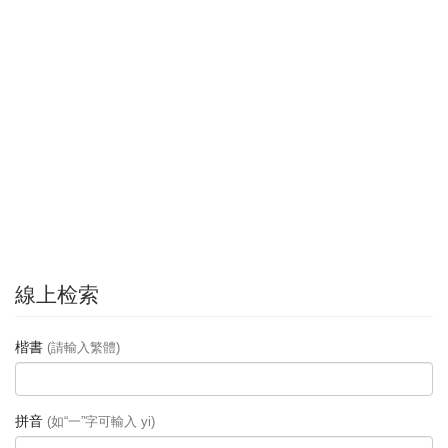
線上检索
楷書
(請輸入繁體)
拼音
(如“一”字可輸入 yi)