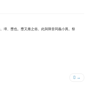
韵。墇、壅也。壅又雍之俗。此與障音同義小異。祭
𡍫 →