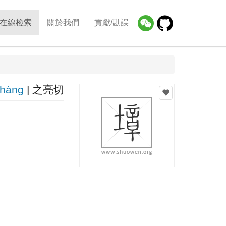
在線检索
關於我們
貢獻/勘誤
hànɡ
| 之亮切