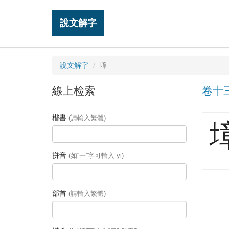
說文解字
說文解字
墇
線上检索
卷十
楷書
(請輸入繁體)
拼音
(如“一”字可輸入 yi)
部首
(請輸入繁體)