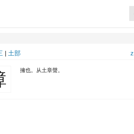
三
|
土部
z
擁也。从土章聲。
墇