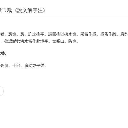
段玉裁《說文解字注》
擁者、袌也。袌、許之抱字。謂圍抱以擁水也。疑當作邕。邕俗作雝。廣
法、魯語鯀鄣洪水當作此墇字。韋昭曰。防也。
章聲。
之亮切。十部。廣韵亦平聲。