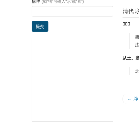
構件
(如“禧”可輸入“示”或“喜”)
清代 
𢹬也。
提交
从土。
← 埩