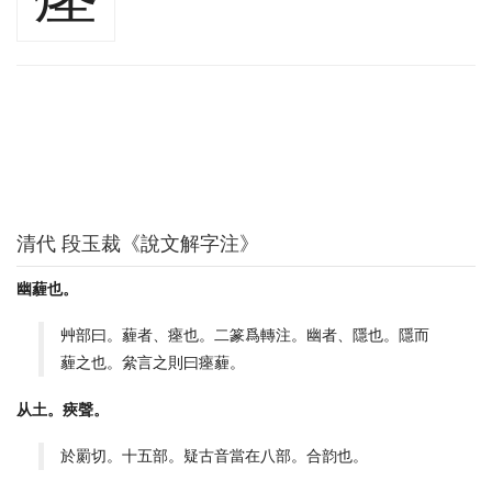
清代 段玉裁《說文解字注》
幽薶也。
艸部曰。薶者、瘞也。二篆爲轉注。幽者、隱也。隱而
薶之也。絫言之則曰瘞薶。
从土。㾜聲。
於罽切。十五部。疑古音當在八部。合韵也。