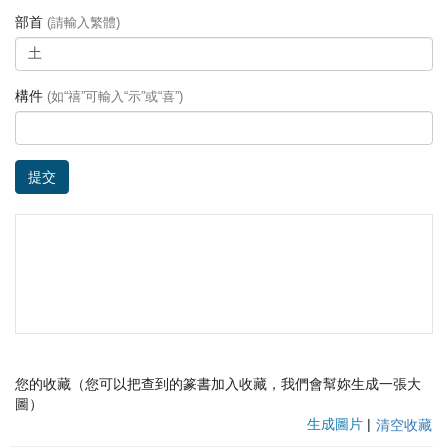
部首
(請輸入繁體)
構件
(如“禧”可輸入“示”或“喜”)
提交
您的收藏（您可以把查到的篆書加入收藏，我們會幫妳生成一張大
圖）
生成圖片
|
清空收藏