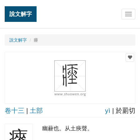
說文解字
Togg
navig
說文解字
瘞
卷十三
|
土部
yì
| 於罽切
幽薶也。从土㾜聲。
瘞