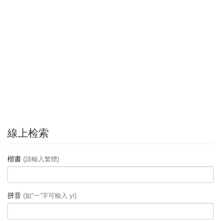
線上检索
楷書
(請輸入繁體)
拼音
(如“一”字可輸入 yi)