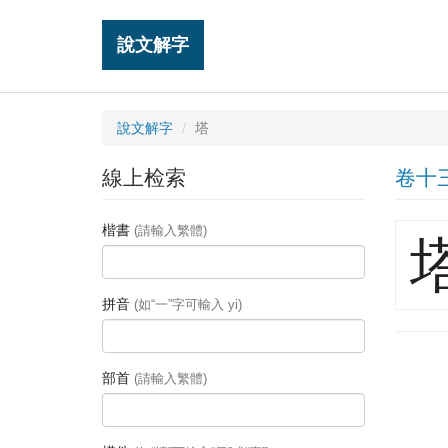
說文解字
說文解字
塔
線上检索
卷十
楷書
(請輸入繁體)
拼音
(如“一”字可輸入 yi)
部首
(請輸入繁體)