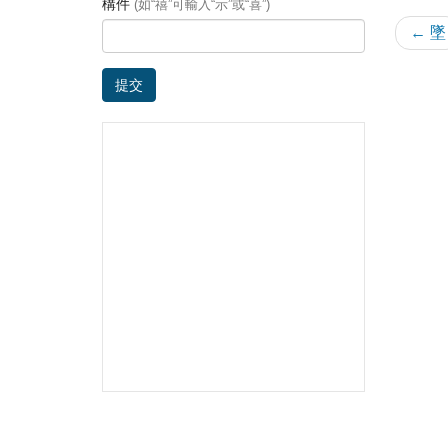
構件
(如“禧”可輸入“示”或“喜”)
← 墜
提交