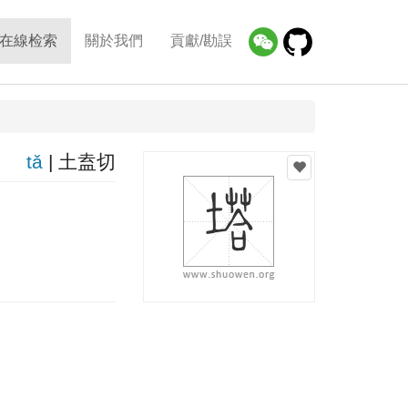
在線检索
關於我們
貢獻/勘誤
tǎ
| 土盍切