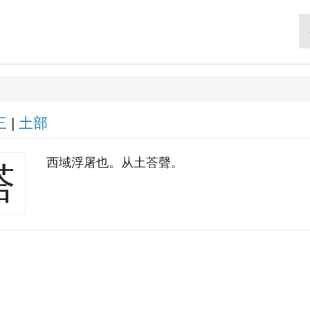
三
|
土部
西域浮屠也。从土荅聲。
塔