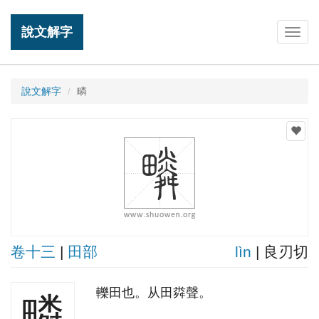
說文解字
Togg
navig
說文解字
疄
卷十三
|
田部
lìn
| 良刃切
轢田也。从田粦聲。
疄