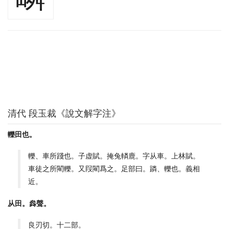
清代 段玉裁《說文解字注》
轢田也。
轢、車所踐也。子虚賦。掩兔轔鹿。字从車。上林賦。
車徒之所閵轢。又叚閵爲之。足部曰。蹸、轢也。義相
近。
从田。㷠聲。
良刃切。十二部。