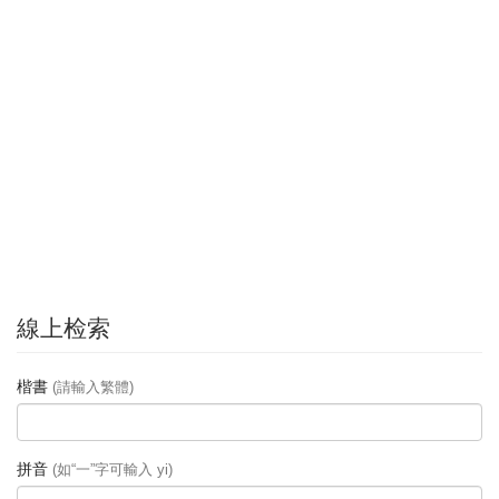
線上检索
楷書
(請輸入繁體)
拼音
(如“一”字可輸入 yi)