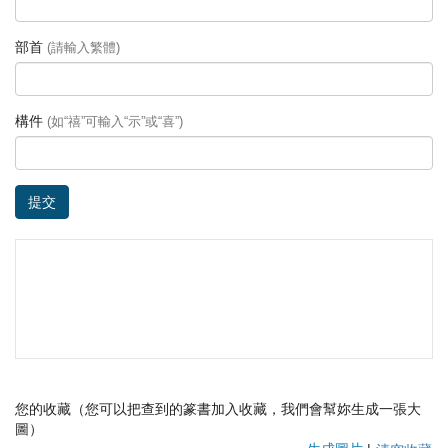
部首
(請輸入繁體)
構件
(如“禧”可輸入“示”或“喜”)
提交
您的收藏（您可以把查到的篆書加入收藏，我們會幫妳生成一張大
圖）