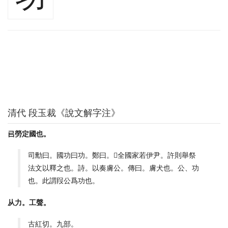
清代 段玉裁《說文解字注》
㠯勞定國也。
司勳曰。國功曰功。鄭曰。𠈃全國家若伊尹。許則舉祭
法文以釋之也。詩。以奏膚公。傳曰。膚犬也。公、功
也。此謂叚公爲功也。
从力。工聲。
古紅切。九部。