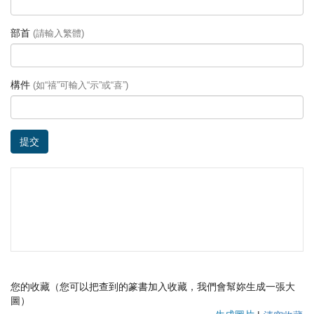
部首
(請輸入繁體)
構件
(如“禧”可輸入“示”或“喜”)
提交
您的收藏（您可以把查到的篆書加入收藏，我們會幫妳生成一張大
圖）