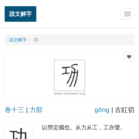
說文解字
Togg
navig
說文解字
功
卷十三
|
力部
ɡōnɡ
| 古紅切
以勞定國也。从力从工，工亦聲。
功