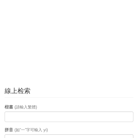
線上检索
楷書
(請輸入繁體)
拼音
(如“一”字可輸入 yi)