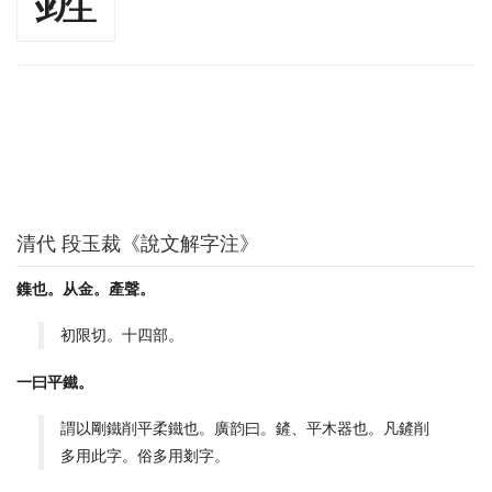
清代 段玉裁《說文解字注》
鏶也。从金。產聲。
初限切。十四部。
一曰平鐵。
謂以剛鐵削平柔鐵也。廣韵曰。鏟、平木器也。凡鏟削
多用此字。俗多用剗字。