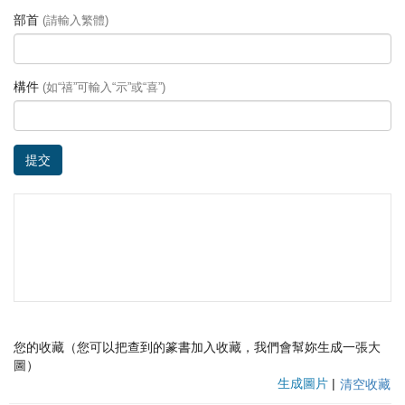
部首
(請輸入繁體)
構件
(如“禧”可輸入“示”或“喜”)
提交
您的收藏（您可以把查到的篆書加入收藏，我們會幫妳生成一張大
圖）
生成圖片
|
清空收藏