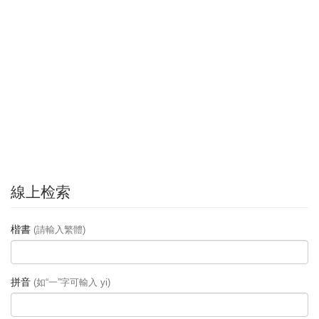
線上检索
楷書
(請輸入繁體)
拼音
(如“一”字可輸入 yi)