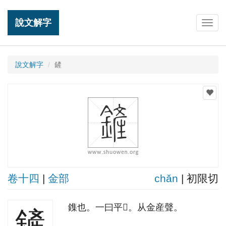
說文解字
Togg
navig
說文解字
鏟
卷十四
|
金部
chǎn
| 初限切
鏶也。一曰平𨮯。从金産聲。
鏟