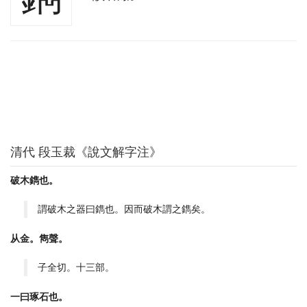
清代 段玉裁《說文解字注》
破木鐫也。
謂破木之器曰鐫也。因而破木謂之鐫矣。
从金。雋聲。
子全切。十三部。
一曰琢石也。