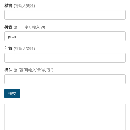
楷書
(請輸入繁體)
拼音
(如“一”字可輸入 yi)
部首
(請輸入繁體)
構件
(如“禧”可輸入“示”或“喜”)
提交