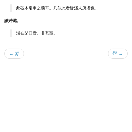
此破木引申之義耳。凡似此者皆淺人所增也。
讀若瀸。
瀸在閉口音、非其類。
← 劵
㪻 →