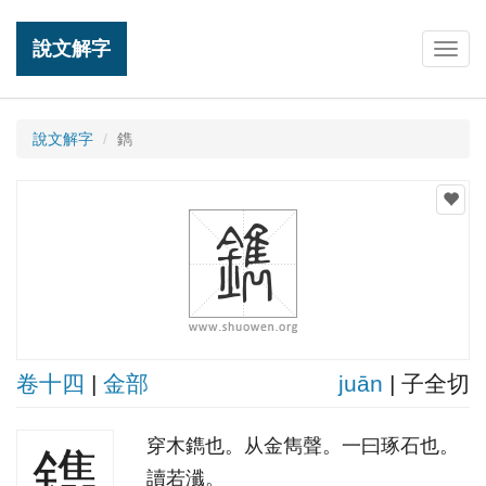
說文解字
Togg
navig
說文解字
鐫
卷十四
|
金部
juān
| 子全切
穿木鐫也。从金雋聲。一曰琢石也。
鐫
讀若瀸。