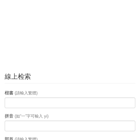
線上检索
楷書
(請輸入繁體)
拼音
(如“一”字可輸入 yi)
部首
(請輸入繁體)