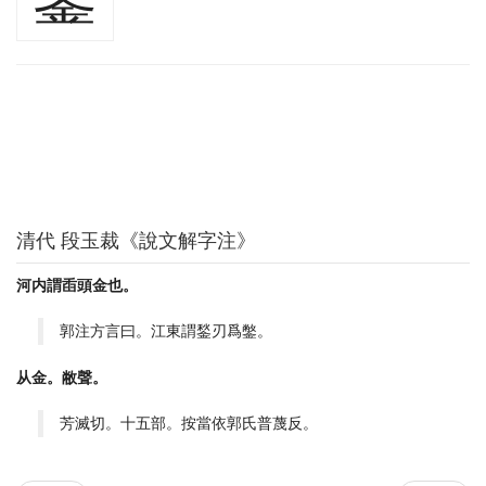
清代 段玉裁《說文解字注》
河内謂臿頭金也。
郭注方言曰。江東謂鍫刃爲鐅。
从金。敝聲。
芳滅切。十五部。按當依郭氏普蔑反。