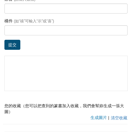
構件
(如“禧”可輸入“示”或“喜”)
提交
您的收藏（您可以把查到的篆書加入收藏，我們會幫妳生成一張大
圖）
生成圖片
|
清空收藏