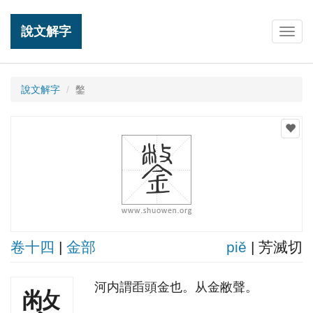
說文解字
Togg
navig
說文解字
鐅
卷十四
|
金部
piě
| 芳滅切
河内謂臿頭金也。从金敝聲。
鐅