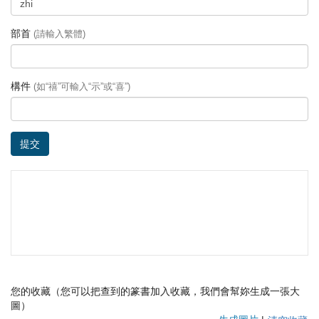
部首
(請輸入繁體)
構件
(如“禧”可輸入“示”或“喜”)
提交
您的收藏（您可以把查到的篆書加入收藏，我們會幫妳生成一張大
圖）