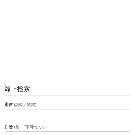
線上检索
楷書
(請輸入繁體)
拼音
(如“一”字可輸入 yi)