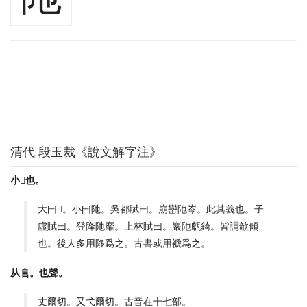
清代 段玉裁《說文解字注》
小𡹔也。
大曰𡹔。小曰阤。吳都賦曰。崩巒阤岑。此其義也。子
虛賦曰。登降阤靡。上林賦曰。巖阤甗錡。皆謂欹傾
也。後人多用陊爲之。古書或用褫爲之。
从𨸏。也聲。
丈爾切。又弋爾切。古音在十七部。