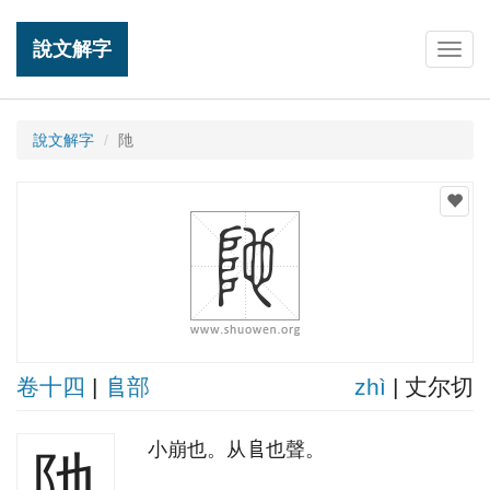
說文解字
Togg
navig
說文解字
阤
卷十四
|
𨸏部
zhì
| 丈尔切
小崩也。从𨸏也聲。
阤