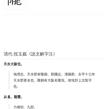
清代 段玉裁《說文解字注》
天水大阪也。
地理志。天水郡有隴縣。郡國志。漢陽郡、永平十七年
天水郡更名也。隴縣有大阪名隴坻。按坻卽上文阺字
也。
从𨸏。龍聲。
力歱切。九部。