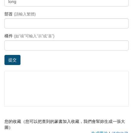
部首
(請輸入繁體)
構件
(如“禧”可輸入“示”或“喜”)
提交
您的收藏（您可以把查到的篆書加入收藏，我們會幫妳生成一張大
圖）