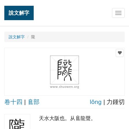
說文解字
Togg
navig
說文解字
隴
卷十四
|
𨸏部
lǒnɡ
| 力鍾切
天水大阪也。从𨸏龍聲。
隴