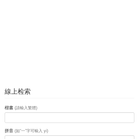
線上检索
楷書
(請輸入繁體)
拼音
(如“一”字可輸入 yi)