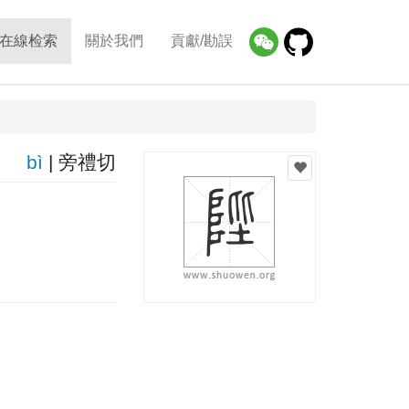
在線检索
關於我們
貢獻/勘誤
bì
| 旁禮切