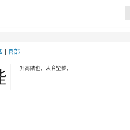
四
|
𨸏部
升高階也。从𨸏坒聲。
陛