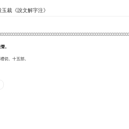
段玉裁《說文解字注》
登古今字。古叚𦫵爲登也。自卑而可以登高者謂之陛。賈？曰。陛九級上廉遠地。則堂高。陛無級廉近地。則堂卑。獨𣃔曰。
坒聲。
旁禮切。十五部。