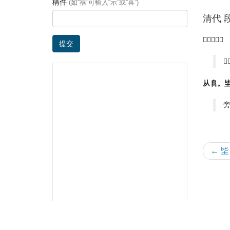
構件
(如“禧”可輸入“示”或“喜”)
清代 
𦫵高陛也。
提交

从𨸏。
← 坒