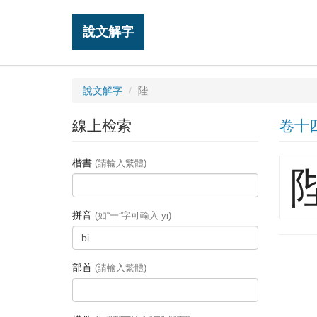
說文解字
說文解字
陛
線上检索
卷十
楷書
(請輸入繁體)
拼音
(如“一”字可輸入 yi)
部首
(請輸入繁體)