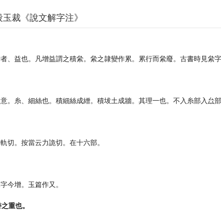
段玉裁《說文解字注》
增者、益也。凡增益謂之積絫。絫之隷變作累。累行而絫廢。古書時見絫
。
會意。糸、細絲也。積細絲成繒。積坺土成牆。其理一也。不入糸部入厽
。
力軌切。按當云力詭切。在十六部。
二字今增。玉篇作又。
黍之重也。