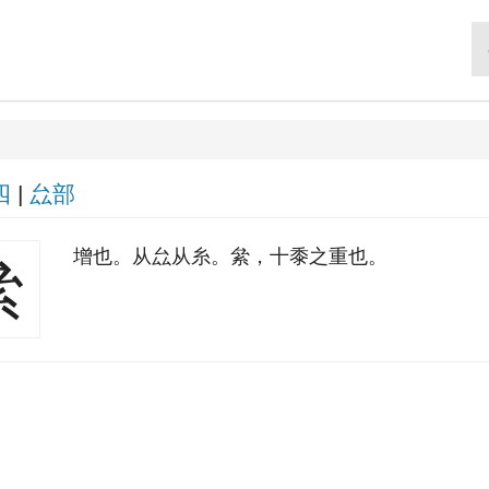
四
|
厽部
增也。从厽从糸。絫，十黍之重也。
絫