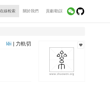
在線检索
關於我們
貢獻/勘誤
lěi
| 力軌切