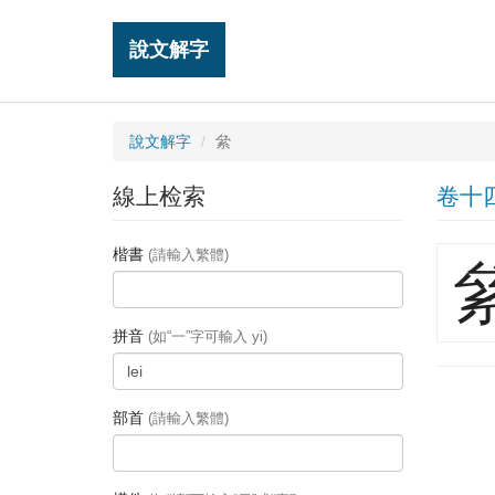
說文解字
說文解字
絫
線上检索
卷十
楷書
(請輸入繁體)
拼音
(如“一”字可輸入 yi)
部首
(請輸入繁體)