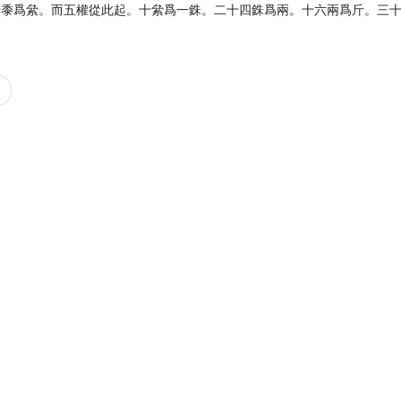
十黍爲絫。而五權從此起。十絫爲一銖。二十四銖爲兩。十六兩爲斤。三