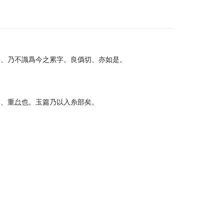
字、乃不識爲今之累字。良僞切、亦如是。
部、重厽也。玉篇乃以入糸部矣。