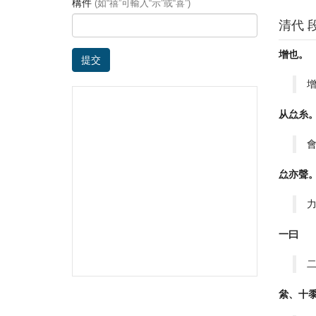
構件
(如“禧”可輸入“示”或“喜”)
清代 
增也。
提交
从厽糸
厽亦聲
一曰
絫、十