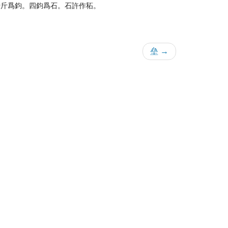
十斤爲鈞。四鈞爲石。石許作䄷。
垒 →