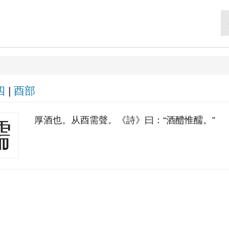
四
|
酉部
厚酒也。从酉需聲。《詩》曰：“酒醴惟醹。”
醹