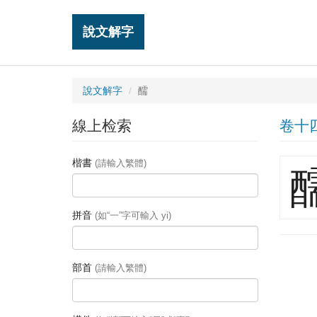
說文解字
說文解字
醹
線上检索
卷十
楷書
(請輸入繁體)
拼音
(如“一”字可輸入 yi)
部首
(請輸入繁體)