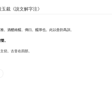
段玉裁《說文解字注》
。
大雅。酒醴維醹。傳曰。醹厚也。此以曡韵爲訓。
需聲。
而主切。古音在四部。