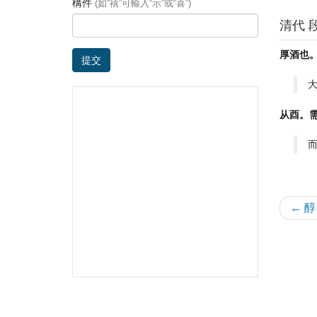
構件
(如“禧”可輸入“示”或“喜”)
清代 
厚酒也
提交
从酉。
← 醇