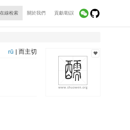
在線检索
關於我們
貢獻/勘誤
rǔ
| 而主切