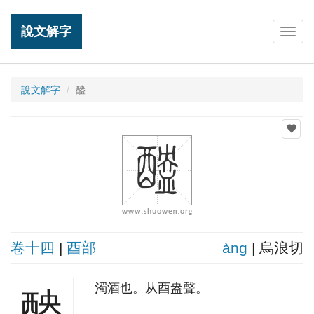
說文解字
Togg
navig
說文解字
醠
卷十四
|
酉部
ànɡ
| 烏浪切
濁酒也。从酉盎聲。
醠