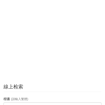
線上检索
楷書
(請輸入繁體)