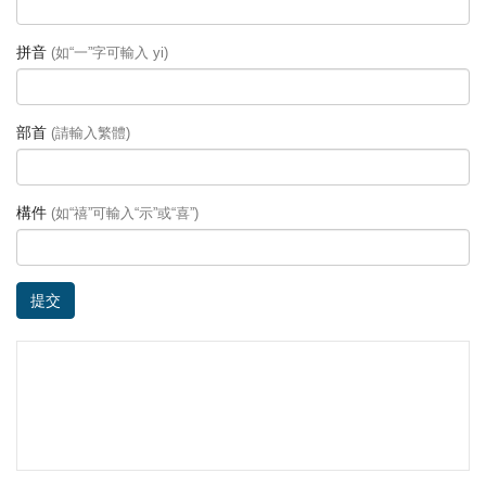
拼音
(如“一”字可輸入 yi)
部首
(請輸入繁體)
構件
(如“禧”可輸入“示”或“喜”)
提交