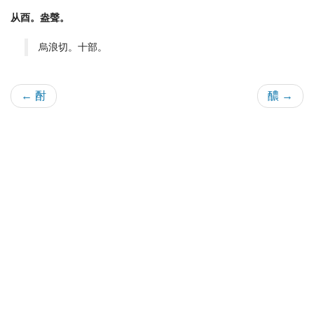
从酉。盎聲。
烏浪切。十部。
← 酎
醲 →