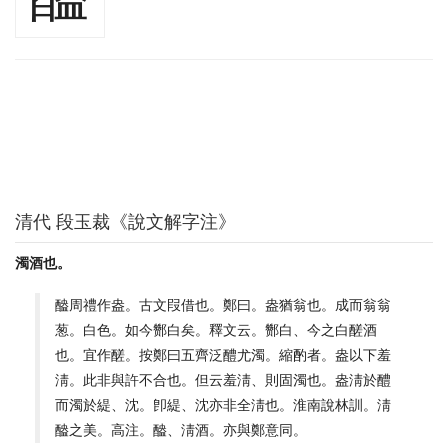
清代 段玉裁《說文解字注》
濁酒也。
醠周禮作盎。古文叚借也。鄭曰。盎猶翁也。成而翁翁
葱。白色。如今酂白矣。釋文云。酂白、今之白醝酒
也。宜作醝。按鄭曰五齊泛醴尤濁。縮酌者。盎以下羞
淸。此非與許不合也。但云羞淸、則固濁也。盎淸於醴
而濁於緹、沈。卽緹、沈亦非全淸也。淮南說林訓。淸
醠之美。高注。醠、淸酒。亦與鄭意同。