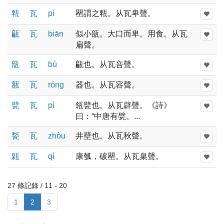
㼰
瓦
pí
罌謂之㼰。从瓦卑聲。
甂
瓦
biān
似小瓿。大口而卑。用食。从瓦
扁聲。
瓿
瓦
bù
甂也。从瓦咅聲。
㼸
瓦
rónɡ
器也。从瓦容聲。
甓
瓦
pì
瓴甓也。从瓦辟聲。《詩》
曰：“中唐有甓。...
甃
瓦
zhòu
井壁也。从瓦秋聲。
甈
瓦
qì
康瓠，破罌。从瓦臬聲。
27 條記錄 / 11 - 20
1
2
3