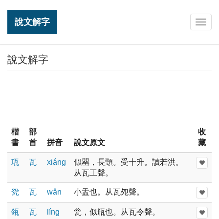
說文解字
Togg
navig
說文解字
楷
部
收
書
首
拼音
說文原文
藏
瓨
瓦
xiánɡ
似罌，長頸。受十升。讀若洪。
从瓦工聲。
㼝
瓦
wǎn
小盂也。从瓦夗聲。
瓴
瓦
línɡ
瓮，似瓶也。从瓦令聲。