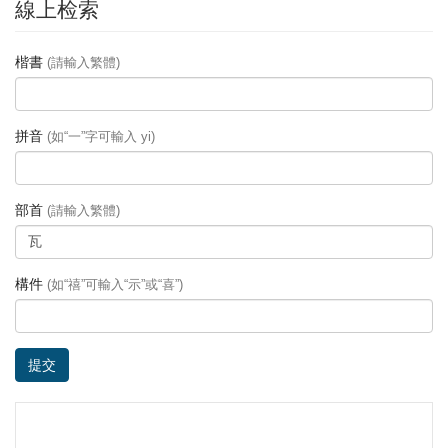
線上检索
楷書
(請輸入繁體)
拼音
(如“一”字可輸入 yi)
部首
(請輸入繁體)
構件
(如“禧”可輸入“示”或“喜”)
提交