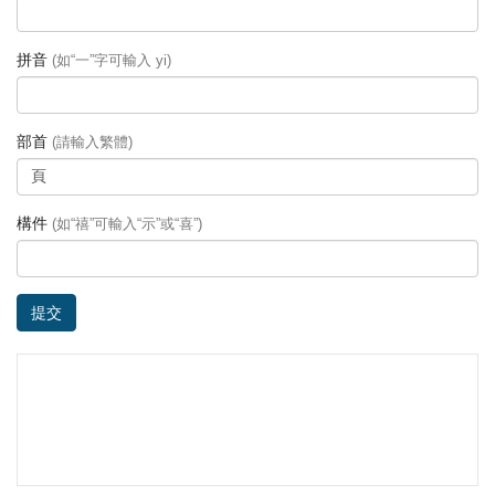
拼音
(如“一”字可輸入 yi)
部首
(請輸入繁體)
構件
(如“禧”可輸入“示”或“喜”)
提交