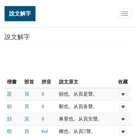
說文解字
Togg
navig
說文解字
楷書
部首
拼音
說文原文
收藏
題
頁
tí
頟也。从頁是聲。
頟
頁
é
顙也。从頁各聲。
頞
頁
è
鼻莖也。从頁安聲。
頯
頁
kuí
權也。从頁𢌳聲。