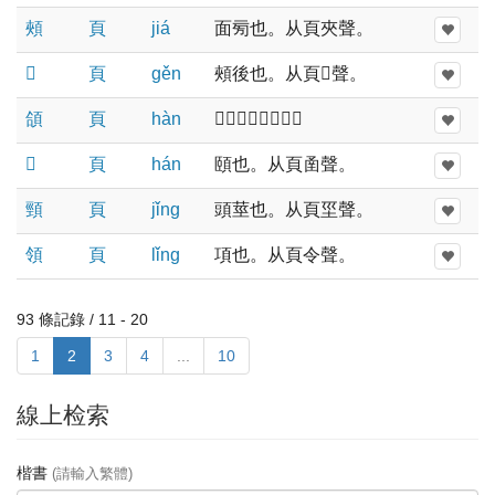
頰
頁
jiá
面㫄也。从頁夾聲。
𩓓
頁
ɡěn
頰後也。从頁𥃩聲。
頜
頁
hàn
𩔞也。从頁合聲。
𩔞
頁
hán
頤也。从頁圅聲。
頸
頁
jǐnɡ
頭莖也。从頁坙聲。
領
頁
lǐnɡ
項也。从頁令聲。
93 條記錄 / 11 - 20
1
2
3
4
...
10
線上检索
楷書
(請輸入繁體)