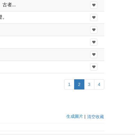
者...
聲。
1
2
3
4
生成圖片
|
清空收藏