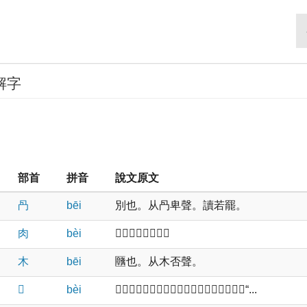
解字
部首
拼音
說文原文
冎
bēi
別也。从冎卑聲。讀若罷。
肉
bèi
𦟝也。从肉北聲。
木
bēi
㔶也。从木否聲。
𣎵
bèi
𢍚也，从𣎵；人色也，从子。《論語》曰：“...