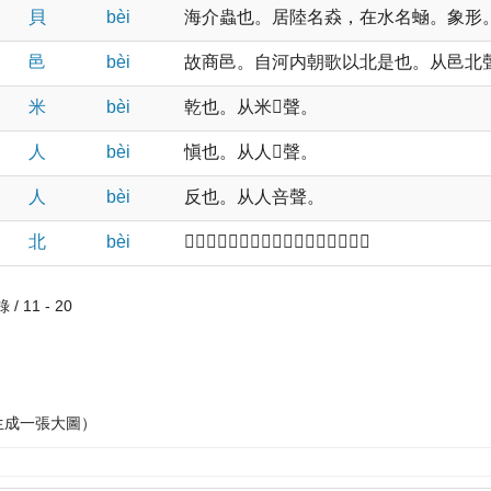
貝
bèi
海介蟲也。居陸名猋，在水名蜬。象形。古
邑
bèi
故商邑。自河内朝歌以北是也。从邑北
米
bèi
乾也。从米𤰈聲。
人
bèi
愼也。从人𤰈聲。
人
bèi
反也。从人咅聲。
北
bèi
𦮃也。从二人相背。凡北之屬皆从北。
/ 11 - 20
生成一張大圖）