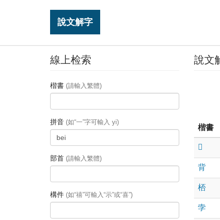
說文解字
線上检索
說文
楷書
(請輸入繁體)
拼音
(如“一”字可輸入 yi)
楷書
𠕩
部首
(請輸入繁體)
背
桮
構件
(如“禧”可輸入“示”或“喜”)
孛