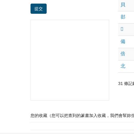
貝
提交
邶
𥼓
備
倍
北
31 條記錄 
您的收藏（您可以把查到的篆書加入收藏，我們會幫妳