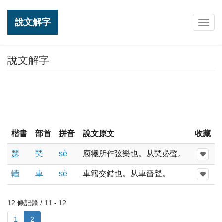
說文解字
Togg
navig
說文解字
楷書
部首
拼音
說文原文
收藏
瑟
珡
sè
庖犧所作弦樂也。从珡必聲。
轖
車
sè
車籍交錯也。从車嗇聲。
12 條記錄 / 11 - 12
1
2