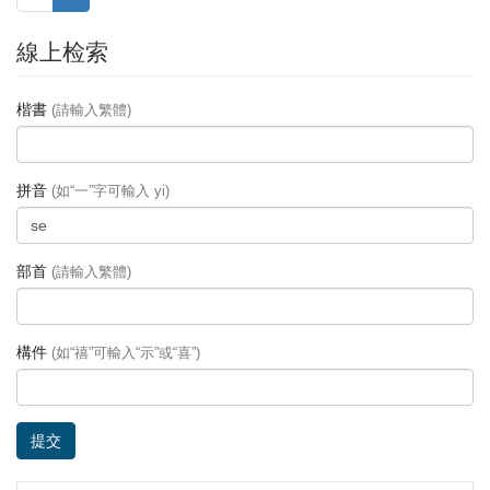
線上检索
楷書
(請輸入繁體)
拼音
(如“一”字可輸入 yi)
部首
(請輸入繁體)
構件
(如“禧”可輸入“示”或“喜”)
提交