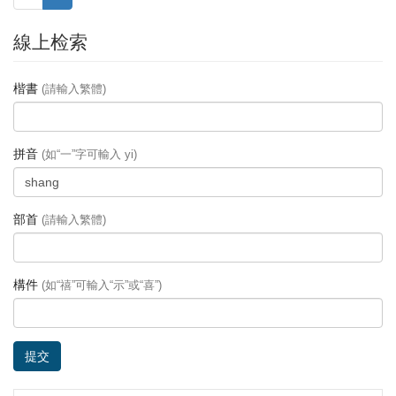
線上检索
楷書
(請輸入繁體)
拼音
(如“一”字可輸入 yi)
部首
(請輸入繁體)
構件
(如“禧”可輸入“示”或“喜”)
提交