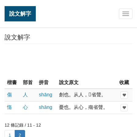
說文解字
Togg
navig
說文解字
楷書
部首
拼音
說文原文
收藏
傷
人
shānɡ
創也。从人，𥏻省聲。
慯
心
shānɡ
憂也。从心，殤省聲。
12 條記錄 / 11 - 12
1
2