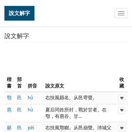
說文解字
Togg
navig
說文解字
楷
部
收
書
首
拼音
說文原文
藏
鄠
邑
hù
右扶風縣名。从邑雩聲。
扈
邑
hù
夏后同姓所封，戰於甘者。在
鄠，有扈谷、甘...
䣙
邑
péi
右扶風鄠鄉。从邑崩聲。沛城父