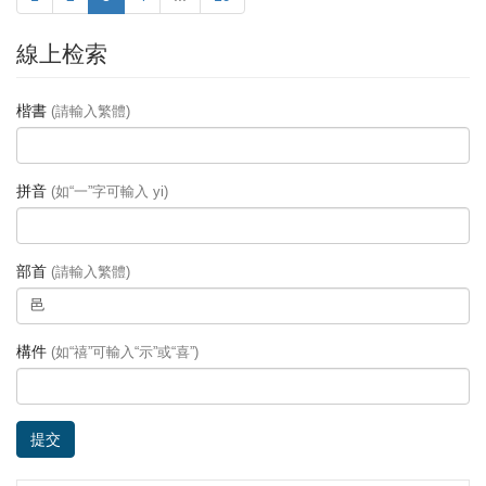
線上检索
楷書
(請輸入繁體)
拼音
(如“一”字可輸入 yi)
部首
(請輸入繁體)
構件
(如“禧”可輸入“示”或“喜”)
提交