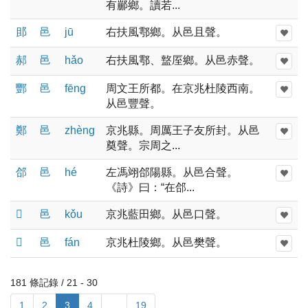
有䣙鄉。讀若...
䢸
邑
jū
右扶風鄠鄉。从邑且聲。
郝
邑
hǎo
右扶風鄠、盩厔鄉。从邑赤聲。
酆
邑
fēnɡ
周文王所都。在京兆杜陵西南。
从邑豐聲。
鄭
邑
zhènɡ
京兆縣。周厲王子友所封。从邑
奠聲。宗周之...
郃
邑
hé
左馮翊郃陽縣。从邑合聲。
《詩》曰：“在郃...
𨙫
邑
kǒu
京兆藍田鄉。从邑口聲。
𨟄
邑
fán
京兆杜陵鄉。从邑樊聲。
181 條記錄 / 21 - 30
1
2
3
4
...
19