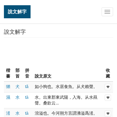
說文解字
Togg
navig
說文解字
楷
部
拼
收
書
首
音
說文原文
藏
獺
犬
tǎ
如小狗也。水居食魚。从犬賴聲。
濕
水
tà
水。出東郡東武陽，入海。从水㬎
聲。桑欽云...
涾
水
tà
涫溢也。今河朔方言謂沸溢爲涾。