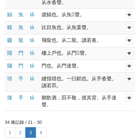
从水沓聲。
鰨
魚
tǎ
虛鰨也。从魚𦐇聲。
鰈
魚
tà
比目魚也。从魚枼聲。
龖
龍
tà
飛龍也。从二龍。讀若沓。
闒
門
tà
樓上戶也。从門𦐇聲。
闥
門
tà
門也。从門達聲。
㧺
手
tà
縫指㧺也。一曰韜也。从手沓聲。
讀若眔。
撻
手
tà
鄉飲酒，罰不敬，撻其背。从手達
聲。
34 條記錄 / 21 - 30
1
2
3
4