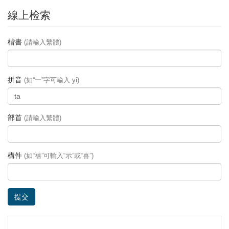
線上检索
楷書
(請輸入繁體)
拼音
(如“一”字可輸入 yi)
部首
(請輸入繁體)
構件
(如“禧”可輸入“示”或“喜”)
提交