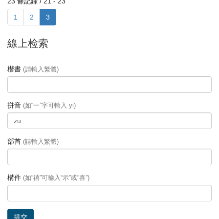
23 條記錄 / 21 - 23
1
2
3
線上检索
楷書
(請輸入繁體)
拼音
(如“一”字可輸入 yi)
部首
(請輸入繁體)
構件
(如“禧”可輸入“示”或“喜”)
提交