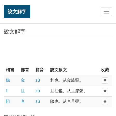
說文解字
Togg
navig
說文解字
楷書
部首
拼音
說文原文
收藏
鏃
金
zú
利也。从金族聲。
𧇿
且
zù
且往也。从且豦聲。
阻
𨸏
zǔ
險也。从𨸏且聲。