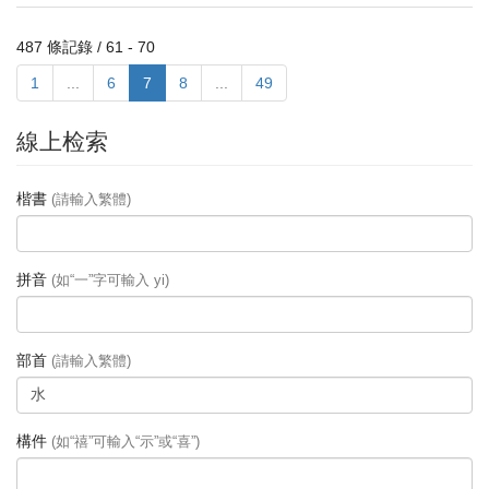
487 條記錄 / 61 - 70
1
...
6
7
8
...
49
線上检索
楷書
(請輸入繁體)
拼音
(如“一”字可輸入 yi)
部首
(請輸入繁體)
構件
(如“禧”可輸入“示”或“喜”)