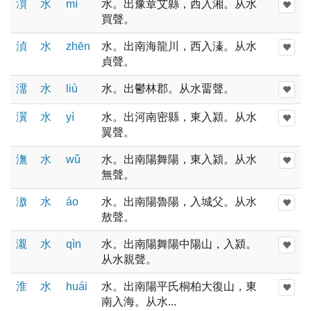
㵋
水
mì
水。出豫章艾縣，西入湘。从水
買聲。
湞
水
zhēn
水。出南海龍川，西入溱。从水
貞聲。
澑
水
liù
水。出鬱林郡。从水畱聲。
瀷
水
yì
水。出河南密縣，東入潁。从水
翼聲。
潕
水
wǔ
水。出南陽舞陽，東入潁。从水
無聲。
滶
水
áo
水。出南陽魯陽，入城父。从水
敖聲。
瀙
水
qìn
水。出南陽舞陽中陽山，入潁。
从水親聲。
淮
水
huái
水。出南陽平氏桐柏大復山，東
南入海。从水...