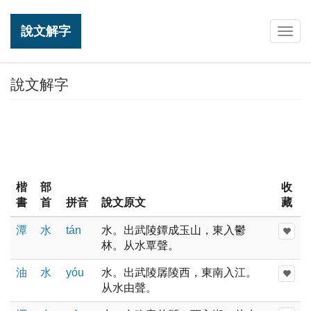
說文解字
Togg
navig
說文解字
楷
部
收
書
首
拼音
說文原文
藏
潭
水
tán
水。出武陵鐔成玉山，東入鬱
林。从水覃聲。
油
水
yóu
水。出武陵孱陵西，東南入江。
从水由聲。