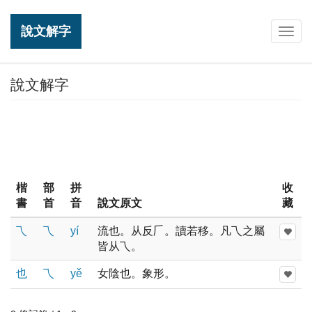
說文解字
Togg
navig
說文解字
楷
部
拼
收
書
首
音
說文原文
藏
乁
乁
yí
流也。从反𠂆。讀若移。凡乁之屬
皆从乁。
也
乁
yě
女陰也。象形。