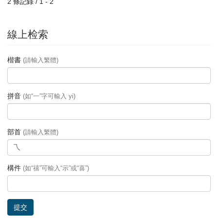
2 條記錄 / 1 - 2
線上检索
楷書
(請輸入繁體)
拼音
(如“一”字可輸入 yi)
部首
(請輸入繁體)
構件
(如“禧”可輸入“示”或“喜”)
提交