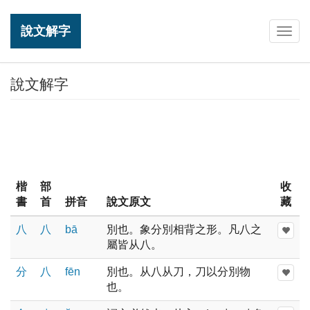
說文解字
Togg
navig
說文解字
楷
部
收
書
首
拼音
說文原文
藏
八
八
bā
別也。象分別相背之形。凡八之
屬皆从八。
分
八
fēn
別也。从八从刀，刀以分別物
也。