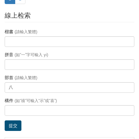
線上检索
楷書
(請輸入繁體)
拼音
(如“一”字可輸入 yi)
部首
(請輸入繁體)
構件
(如“禧”可輸入“示”或“喜”)
提交