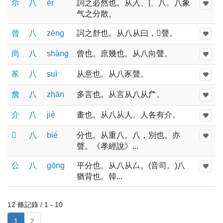
尒
八
ěr
詞之必然也。从入、|、八。八象
气之分散。
曾
八
zēnɡ
詞之舒也。从八从曰，𡆧聲。
尚
八
shànɡ
曾也。庶幾也。从八向聲。
㒸
八
suì
从意也。从八豕聲。
詹
八
zhān
多言也。从言从八从厃。
介
八
jiè
畫也。从八从人。人各有介。
𠔁
八
bié
分也。从重八。八，別也。亦
聲。《孝經說》...
公
八
ɡōnɡ
平分也。从八从厶。(音司。)八
猶背也。韓...
12 條記錄 / 1 - 10
1
2