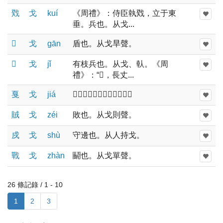
戣
戈
kuí
《周禮》：侍臣執戣，立于東
垂。兵也。从戈...
𢧀
戈
ɡān
盾也。从戈旱聲。
𢧢
戈
jǐ
有枝兵也。从戈、倝。《周
禮》：“𢧢，長丈...
戛
戈
jiá
𢧢也。从戈从𦣻。讀若棘。
賊
戈
zéi
敗也。从戈則聲。
戍
戈
shù
守邊也。从人持戈。
戰
戈
zhàn
鬬也。从戈單聲。
26 條記錄 / 1 - 10
1
2
3