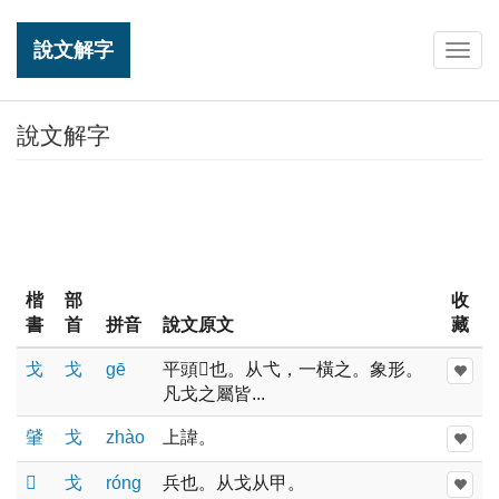
說文解字
Togg
navig
說文解字
楷
部
收
書
首
拼音
說文原文
藏
戈
戈
ɡē
平頭𢧢也。从弋，一橫之。象形。
凡戈之屬皆...
肈
戈
zhào
上諱。
𢦦
戈
rónɡ
兵也。从戈从甲。