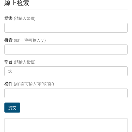
線上检索
楷書
(請輸入繁體)
拼音
(如“一”字可輸入 yi)
部首
(請輸入繁體)
構件
(如“禧”可輸入“示”或“喜”)
提交