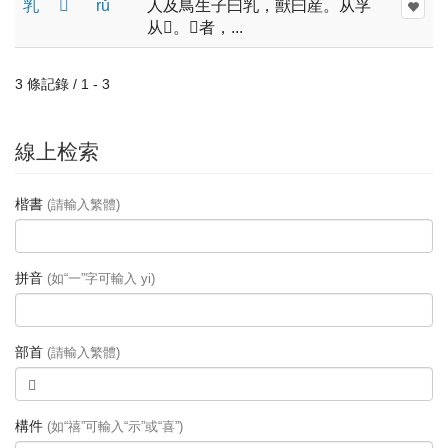
乳
𠃉
rǔ
人及鳥生子曰乳，獸曰産。从孚
从𠃉。𠃉者，...
3 條記錄 / 1 - 3
線上检索
楷書
(請輸入繁體)
拼音
(如“一”字可輸入 yi)
部首
(請輸入繁體)
構件
(如“禧”可輸入“示”或“喜”)