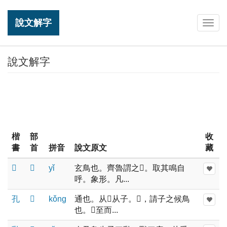
說文解字
Togg
navig
說文解字
楷
部
收
書
首
拼音
說文原文
藏
𠃉
𠃉
yǐ
玄鳥也。齊魯謂之𠃉。取其鳴自
呼。象形。凡...
孔
𠃉
kǒnɡ
通也。从𠃉从子。𠃉，請子之候鳥
也。𠃉至而...