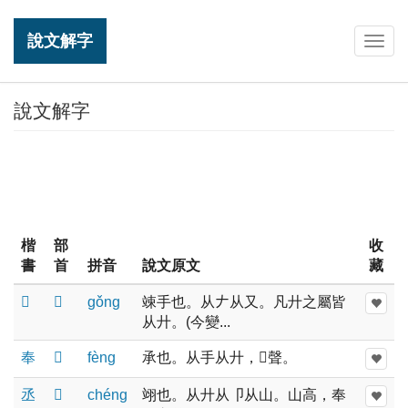
說文解字
Togg
navig
說文解字
楷
部
收
書
首
拼音
說文原文
藏
𠬞
𠬞
ɡǒnɡ
竦手也。从𠂇从又。凡廾之屬皆
从廾。(今變...
奉
𠬞
fènɡ
承也。从手从廾，𡴀聲。
丞
𠬞
chénɡ
翊也。从廾从卩从山。山高，奉