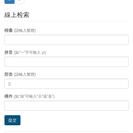
線上检索
楷書
(請輸入繁體)
拼音
(如“一”字可輸入 yi)
部首
(請輸入繁體)
構件
(如“禧”可輸入“示”或“喜”)
提交