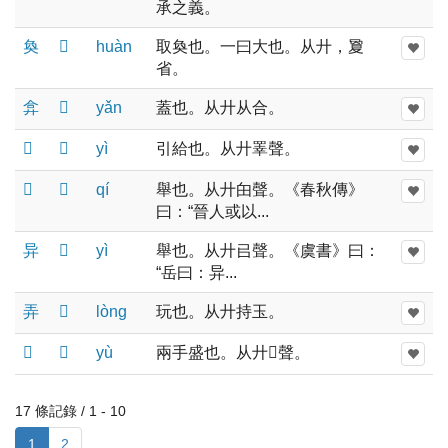
承之義。
奐
𠬞
huàn
取奐也。一曰大也。从廾，夐
省。
弇
𠬞
yǎn
蓋也。从廾从合。
𢍰
𠬞
yì
引給也。从廾睪聲。
𢍉
𠬞
qí
舉也。从廾甶聲。《春秋傳》
曰：“晉人或以...
异
𠬞
yì
舉也。从廾㠯聲。《虞書》曰：
“岳曰：异...
弄
𠬞
lònɡ
玩也。从廾持玉。
𢌻
𠬞
yù
兩手盛也。从廾𡴆聲。
17 條記錄 / 1 - 10
1
2