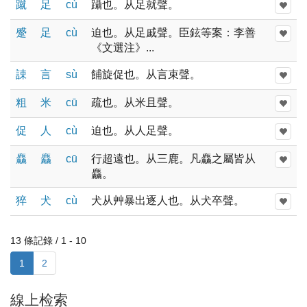
蹴
足
cù
躡也。从足就聲。
蹙
足
cù
迫也。从足戚聲。臣鉉等案：李善
《文選注》...
誎
言
sù
餔旋促也。从言束聲。
粗
米
cū
疏也。从米且聲。
促
人
cù
迫也。从人足聲。
麤
麤
cū
行超遠也。从三鹿。凡麤之屬皆从
麤。
猝
犬
cù
犬从艸暴出逐人也。从犬卒聲。
13 條記錄 / 1 - 10
1
2
線上检索