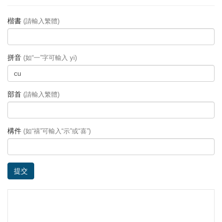
楷書
(請輸入繁體)
拼音
(如“一”字可輸入 yi)
部首
(請輸入繁體)
構件
(如“禧”可輸入“示”或“喜”)
提交