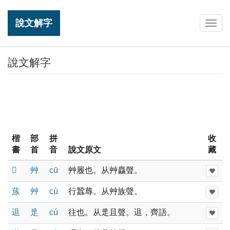
說文解字
Togg
navig
說文解字
楷
部
拼
收
書
首
音
說文原文
藏
𧆓
艸
cū
艸履也。从艸麤聲。
蔟
艸
cù
行蠶蓐。从艸族聲。
䢐
辵
cú
往也。从辵且聲。䢐，齊語。