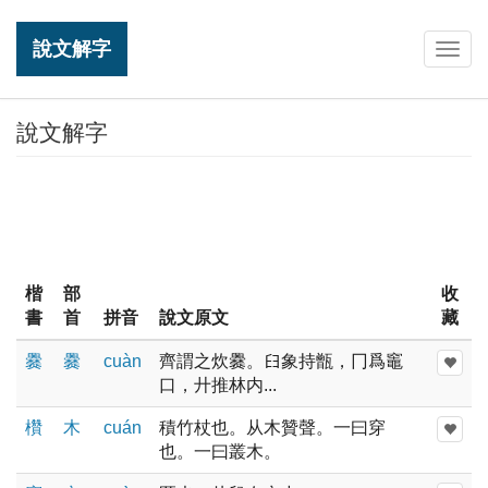
說文解字
Togg
navig
說文解字
楷
部
收
書
首
拼音
說文原文
藏
爨
爨
cuàn
齊謂之炊爨。𦥑象持甑，冂爲竈
口，廾推林内...
欑
木
cuán
積竹杖也。从木贊聲。一曰穿
也。一曰叢木。