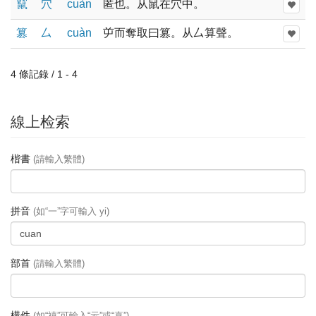
竄
穴
cuàn
匿也。从鼠在穴中。
篡
厶
cuàn
屰而奪取曰篡。从厶算聲。
4 條記錄 / 1 - 4
線上检索
楷書
(請輸入繁體)
拼音
(如“一”字可輸入 yi)
部首
(請輸入繁體)
構件
(如“禧”可輸入“示”或“喜”)