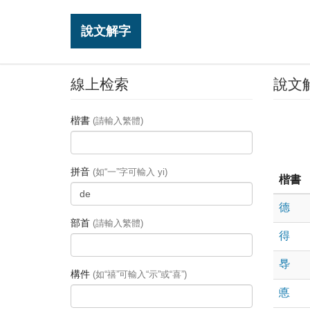
說文解字
線上检索
說文
楷書
(請輸入繁體)
拼音
(如“一”字可輸入 yi)
楷書
德
部首
(請輸入繁體)
得
䙷
構件
(如“禧”可輸入“示”或“喜”)
悳