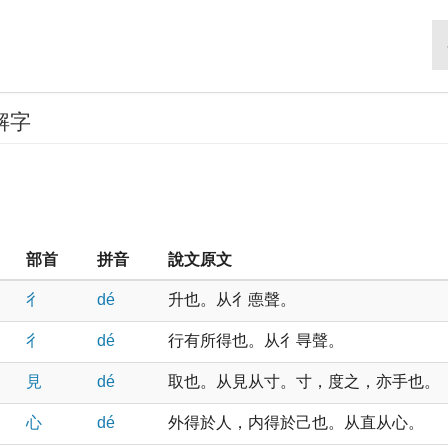
解字
部首
拼音
說文原文
彳
dé
升也。从彳㥁聲。
彳
dé
行有所得也。从彳㝵聲。
見
dé
取也。从見从寸。寸，度之，亦手也。
心
dé
外得於人，内得於己也。从直从心。