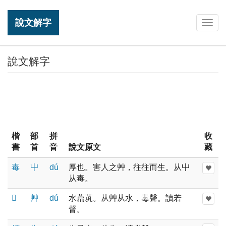
說文解字
Togg
navig
說文解字
楷
部
拼
收
書
首
音
說文原文
藏
毒
屮
dú
厚也。害人之艸，往往而生。从屮
从毒。
𦺇
艸
dú
水萹茿。从艸从水，毒聲。讀若
督。