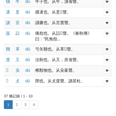
犢
牛
dú
牛子也。从牛，瀆省聲。
䢱
辵
dú
媟䢱也。从辵𧷏聲。
讀
言
dú
誦書也。从言賣聲。
讟
誩
dú
痛怨也。从誩𧷏聲。《春秋傳》
曰：“民無怨...
韇
革
dú
弓矢韇也。从革𧷏聲。
度
又
dù
法制也。从又，庶省聲。
𧰵
殳
dú
椎毄物也。从殳豖聲。
𢾅
攴
dù
閉也。从攴度聲。讀若杜。
37 條記錄 / 1 - 10
1
2
3
4