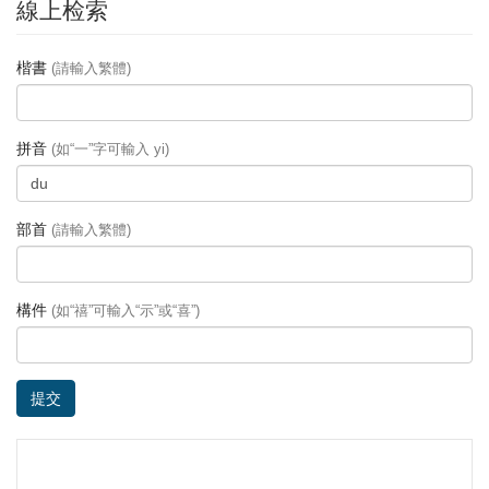
線上检索
楷書
(請輸入繁體)
拼音
(如“一”字可輸入 yi)
部首
(請輸入繁體)
構件
(如“禧”可輸入“示”或“喜”)
提交