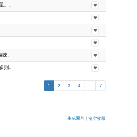
...
相睞。
...
1
2
3
4
...
7
生成圖片
|
清空收藏