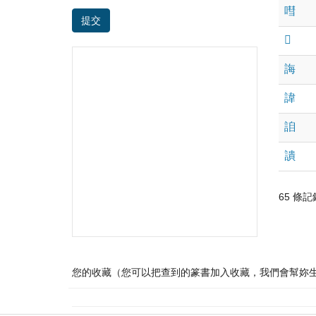
嘒
提交
𨘇
誨
諱
詯
䜋
65 條記錄 
您的收藏（您可以把查到的篆書加入收藏，我們會幫妳