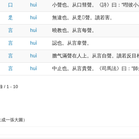
口
huì
小聲也。从口彗聲。《詩》曰：“嘒彼小星。
辵
huì
無違也。从辵𤛉聲。讀若害。
言
huì
曉教也。从言每聲。
言
huì
誋也。从言韋聲。
言
huì
膽气滿聲在人上。从言自聲。讀若反目
言
huì
中止也。从言貴聲。《司馬法》曰：“師多則
/ 1 - 10
生成一張大圖）