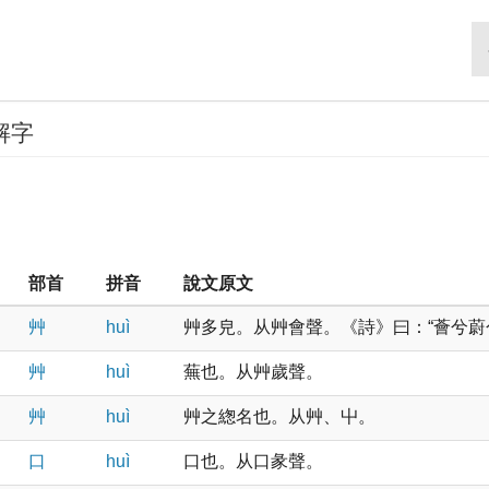
解字
部首
拼音
說文原文
艸
huì
艸多皃。从艸會聲。《詩》曰：“薈兮蔚兮。
艸
huì
蕪也。从艸歲聲。
艸
huì
艸之緫名也。从艸、屮。
口
huì
口也。从口彖聲。