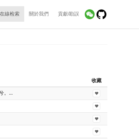
在線检索
關於我們
貢獻/勘誤
收藏
...