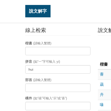
說文解字
線上检索
說文
楷書
(請輸入繁體)
拼音
(如“一”字可輸入 yi)
楷書
薈
部首
(請輸入繁體)
薉
卉
構件
(如“禧”可輸入“示”或“喜”)
喙