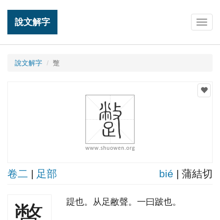
說文解字
Togg
navig
說文解字
蹩
卷二
|
足部
bié
| 蒲結切
踶也。从足敝聲。一曰跛也。
蹩