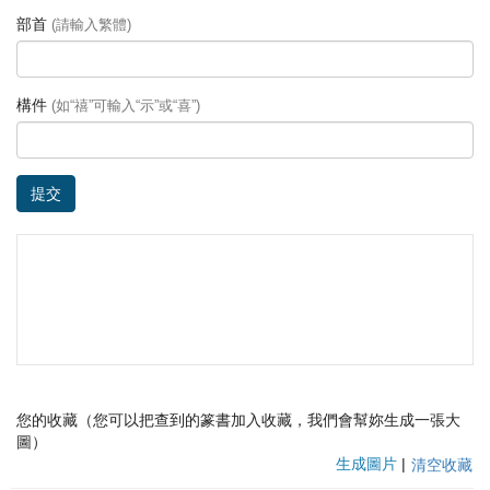
部首
(請輸入繁體)
構件
(如“禧”可輸入“示”或“喜”)
提交
您的收藏（您可以把查到的篆書加入收藏，我們會幫妳生成一張大
圖）
生成圖片
|
清空收藏