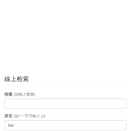
線上检索
楷書
(請輸入繁體)
拼音
(如“一”字可輸入 yi)