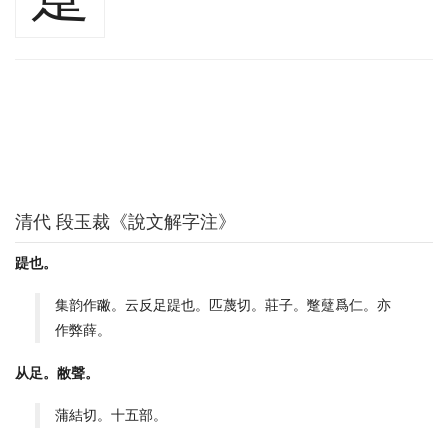
清代 段玉裁《說文解字注》
踶也。
集韵作䠥。云反足踶也。匹蔑切。莊子。蹩躠爲仁。亦
作弊薛。
从足。敝聲。
蒲結切。十五部。