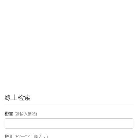
線上检索
楷書
(請輸入繁體)
拼音
(如“一”字可輸入 yi)