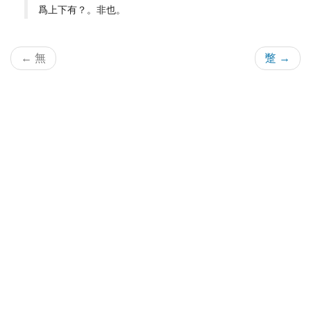
爲上下有？。非也。
← 無
蹩 →