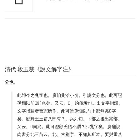
清代 段玉裁《說文解字注》
分也。
此卽今之兆字也。廣韵兆治小切。引說文分也。此可證
孫愐以前𠔁卽兆矣。又云。𠧞、灼龜坼也。出文字指歸。
文字指歸者曹憲所作。此可證孫愐以前卜部無兆𠧞字
矣。顧野王玉篇八部有？。兵列切。卜部之後出兆部。
又云。𠧞同兆。此可證顧氏始不謂？卽兆字矣。虞翻說
尙書分北三苗云。北、古別字。不知其所本。要與重八