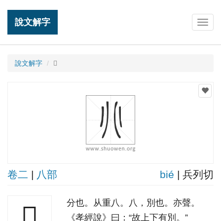
說文解字
Togg
navig
說文解字
𠔁
卷二
|
八部
bié
| 兵列切
分也。从重八。八，別也。亦聲。
𠔁
《孝經說》曰：“故上下有別。”