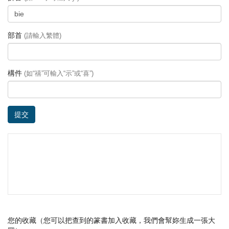
部首
(請輸入繁體)
構件
(如“禧”可輸入“示”或“喜”)
提交
您的收藏（您可以把查到的篆書加入收藏，我們會幫妳生成一張大