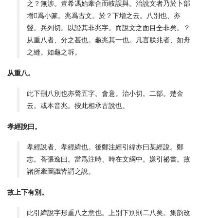
之？無涉。豈希馮始牽合而岐誤與。治說文者乃於卜部
增𠧞爲小篆。兆爲古文。於？下增之云。八別也、亦
聲。兵列切。以證其非兆字。而說文之面目全非矣。？
从重八者、分之甚也。龜兆其一也。凡言朕兆者、如舟
之縫。如龜之坼。
从重八。
此下刪八別也亦聲五字。會意。治小切。二部。楚金
云。或本音兆。按此相承古說也。
孝經說曰。
孝經說者、孝經緯也。後鄭注經引緯亦曰某經說。鄭
志。荅張逸曰。當爲注時、時在文綱中。嫌引祕書。故
諸所牽圖讖皆謂之說。
故上下有別。
此引緯說字形重八之意也。上別下別則二八矣。集韵改