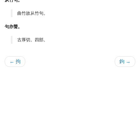
从竹句。
曲竹故从竹句。
句亦聲。
古厚切。四部。
← 拘
鉤 →