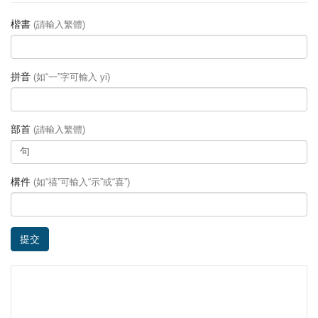
楷書
(請輸入繁體)
拼音
(如“一”字可輸入 yi)
部首
(請輸入繁體)
構件
(如“禧”可輸入“示”或“喜”)
提交