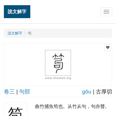
說文解字
Togg
navig
說文解字
笱
卷三
|
句部
ɡǒu
| 古厚切
曲竹捕魚笱也。从竹从句，句亦聲。
笱