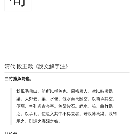
清代 段玉裁《說文解字注》
曲竹捕魚笱也。
邶風毛傳曰。笱所以捕魚也。周禮䲣人。掌以時䲣爲
梁。大鄭云。梁、水偃。偃水而爲關空。以笱承其空。
偃堰、空孔皆古今字。魚梁皆石。絕水。笱、曲竹爲
之。以承孔。使魚入其中不得去者。若以薄爲梁。以笱
承之。則謂之寡婦之笱。