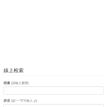
線上检索
楷書
(請輸入繁體)
拼音
(如“一”字可輸入 yi)