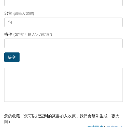
部首
(請輸入繁體)
構件
(如“禧”可輸入“示”或“喜”)
提交
您的收藏（您可以把查到的篆書加入收藏，我們會幫妳生成一張大
圖）