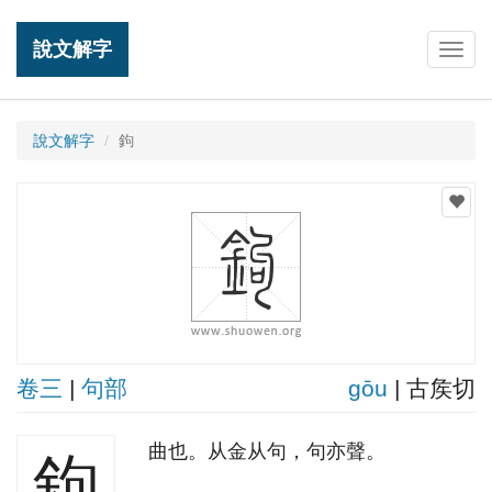
說文解字
Togg
navig
說文解字
鉤
卷三
|
句部
ɡōu
| 古矦切
曲也。从金从句，句亦聲。
鉤