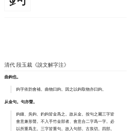
清代 段玉裁《說文解字注》
曲鉤也。
鉤字依韵會補。曲物曰鉤。因之以鉤取物亦曰鉤。
从金句。句亦聲。
鉤鑲、吳鉤、釣鉤皆金爲之。故从金。按句之屬三字皆
會意兼形聲。不入手竹金部者、會意合二字爲一字。必
以所重爲主。三字皆重句。故入句部。古矦切。四部。