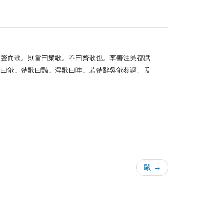
齊聲而歌。則當曰衆歌。不曰齊歌也。李善注吳都賦
歌曰歈。楚歌曰豔。淫歌曰哇。若楚辭吳歈蔡謳、孟
毆 →