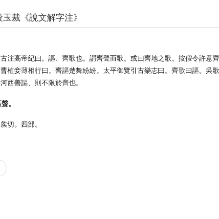
段玉裁《說文解字注》
。
師古注高帝紀曰。謳、齊歌也。謂齊聲而歌。或曰齊地之歌。按假令許意
引曹植妾薄相行曰。齊謳楚舞紛紛。太平御覽引古樂志曰。齊歌曰謳。吳
子河西善謳、則不限於齊也。
區聲。
烏矦切。四部。