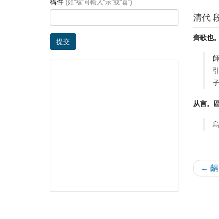
構件
(如“禧”可輸入“示”或“喜”)
清代 
齊歌也
提交
从言。
← 齵