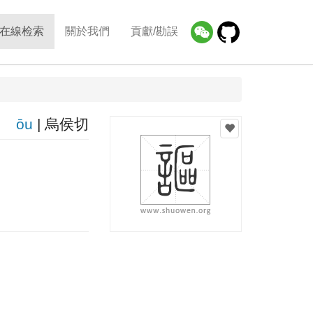
在線检索
關於我們
貢獻/勘誤
ōu
| 烏侯切