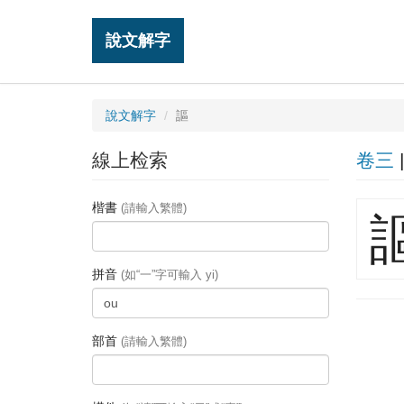
說文解字
說文解字
謳
線上检索
卷三
楷書
(請輸入繁體)
拼音
(如“一”字可輸入 yi)
部首
(請輸入繁體)