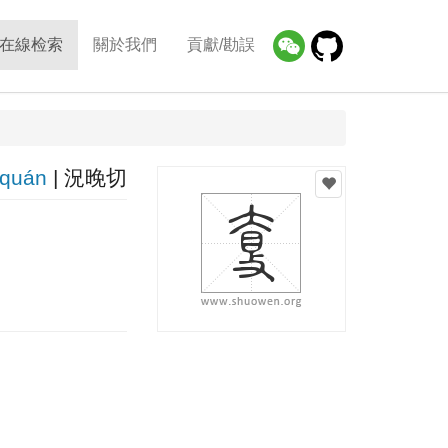
在線检索
關於我們
貢獻/勘誤
quán
| 況晚切