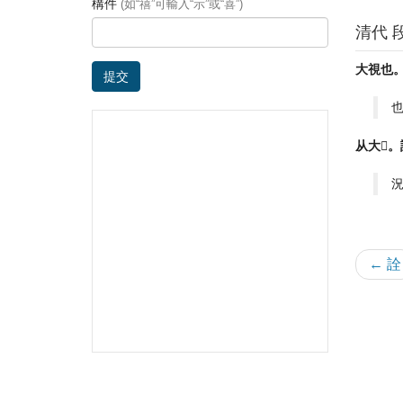
構件
(如“禧”可輸入“示”或“喜”)
清代 
大視也
提交
从大𥄎
← 詮