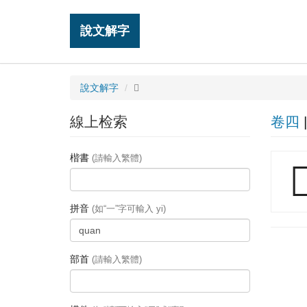
說文解字
說文解字
𡙋
線上检索
卷四
楷書
(請輸入繁體)

拼音
(如“一”字可輸入 yi)
部首
(請輸入繁體)