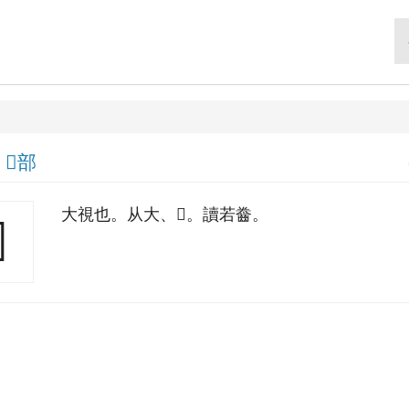
|
𡕥部
大視也。从大、𡕥。讀若齤。
