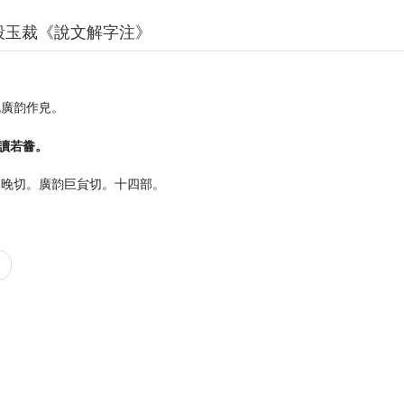
段玉裁《說文解字注》
。
也廣韵作皃。
。讀若齤。
況晚切。廣韵巨貟切。十四部。