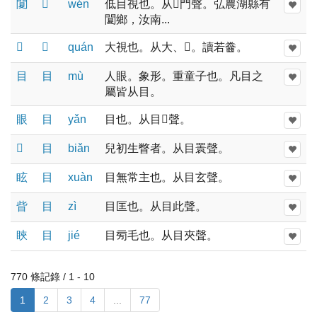
䦩
𡕥
wén
低目視也。从𡕥門聲。弘農湖縣有
䦩鄉，汝南...
𡙋
𡕥
quán
大視也。从大、𡕥。讀若齤。
目
目
mù
人眼。象形。重童子也。凡目之
屬皆从目。
眼
目
yǎn
目也。从目𥃩聲。
𥌡
目
biǎn
兒初生瞥者。从目瞏聲。
眩
目
xuàn
目無常主也。从目玄聲。
眥
目
zì
目匡也。从目此聲。
䀹
目
jié
目㫄毛也。从目夾聲。
770 條記錄 / 1 - 10
1
2
3
4
...
77