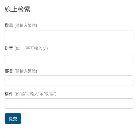
線上检索
楷書
(請輸入繁體)
拼音
(如“一”字可輸入 yi)
部首
(請輸入繁體)
構件
(如“禧”可輸入“示”或“喜”)
提交