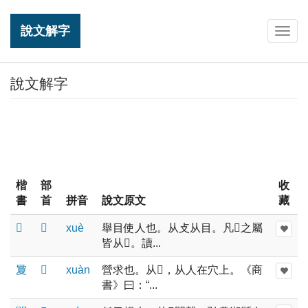
說文解字
Togg
navig
說文解字
楷
部
收
書
首
拼音
說文原文
藏
𡕥
𡕥
xuè
舉目使人也。从攴从目。凡𡕥之屬
皆从𡕥。讀...
夐
𡕥
xuàn
營求也。从𡕥，从人在穴上。《商
書》曰：“...