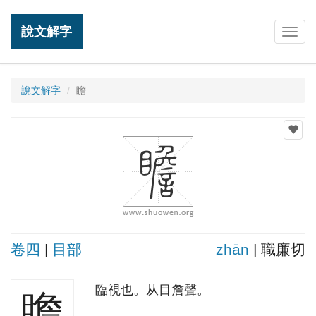
說文解字
Togg
navig
說文解字
瞻
卷四
|
目部
zhān
| 職廉切
臨視也。从目詹聲。
瞻