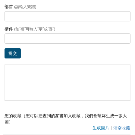
部首
(請輸入繁體)
構件
(如“禧”可輸入“示”或“喜”)
提交
您的收藏（您可以把查到的篆書加入收藏，我們會幫妳生成一張大
圖）
生成圖片
|
清空收藏