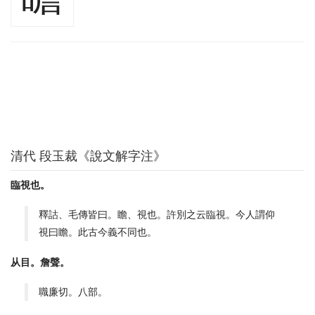
清代 段玉裁《說文解字注》
臨視也。
釋詁、毛傳皆曰。瞻、視也。許別之云臨視。今人謂仰
視曰瞻。此古今義不同也。
从目。詹聲。
職廉切。八部。