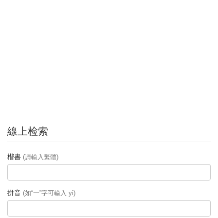
線上检索
楷書
(請輸入繁體)
拼音
(如“一”字可輸入 yi)