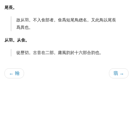
尾長。
故从羽。不入隹部者。隹爲短尾鳥緫名。又此鳥以尾長
爲異也。
从羽。从隹。
徒歷切。古音在二部。庸風韵於十六部合韵也。
← 翰
翡 →