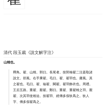
清代 段玉裁《說文解字注》
山雉也。
釋鳥。翟、山雉。郭曰。長尾者。按郭翰翟二注葢取諸
說文。邶風。右手秉翟。毛曰。翟、翟羽也。庸風。其
之翟也。毛曰。翟、褕翟、闕翟。翟羽飾衣也。周禮。
王后五路。重翟、厭翟。鄭曰。重翟、重翟雉之羽。厭
翟、次其羽使相迫。按翟羽、經傳多假狄爲之。狄人
字、傳多假翟爲之。