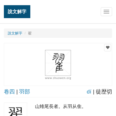
說文解字
Togg
navig
說文解字
翟
卷四
|
羽部
dí
| 徒歴切
山雉尾長者。从羽从隹。
翟