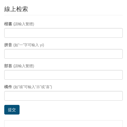
線上检索
楷書
(請輸入繁體)
拼音
(如“一”字可輸入 yi)
部首
(請輸入繁體)
構件
(如“禧”可輸入“示”或“喜”)
提交