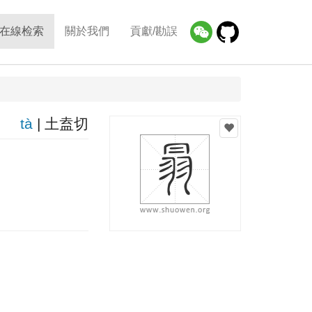
在線检索
關於我們
貢獻/勘誤
tà
| 土盍切