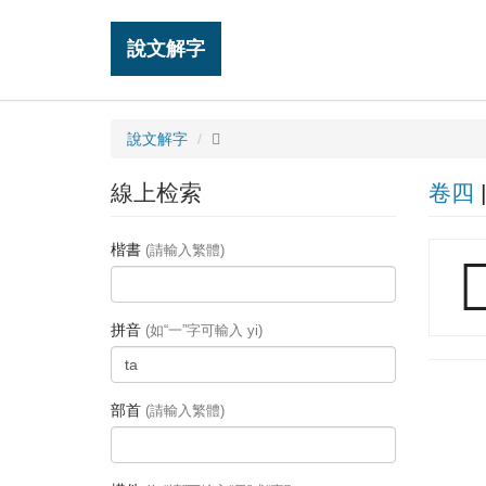
說文解字
說文解字
𦐇
線上检索
卷四
楷書
(請輸入繁體)

拼音
(如“一”字可輸入 yi)
部首
(請輸入繁體)