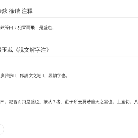
徐鉉 徐鍇 注釋
臣鉉等曰：犯冒而飛，是盛也。
段玉裁《說文解字注》
。
廣雅翋𦑶、卽說文之翊𦐇。㬪韵字也。
。
鉉曰。犯冒而飛是盛也。按从？者、莊子所云翼若垂天之雲也。土盍切。