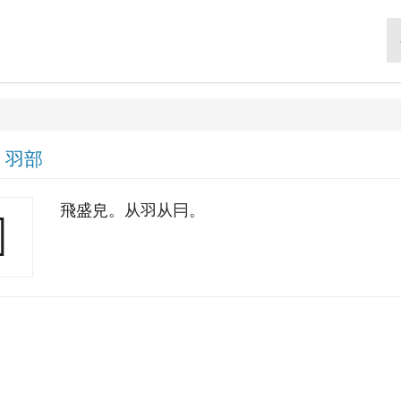
|
羽部
飛盛皃。从羽从冃。
