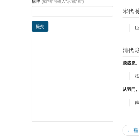
構件
(如“禧”可輸入“示”或“喜”)
宋代 
提交
清代 
飛盛皃
按
从羽冃
← 譶