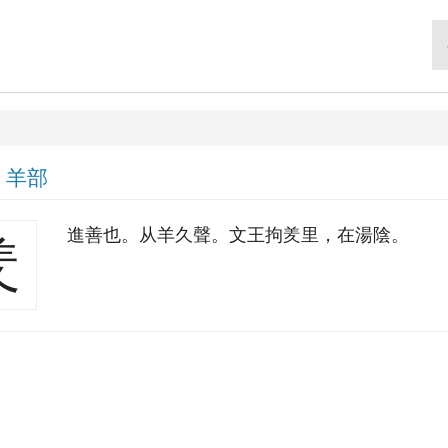
|
羊部
進善也。从羊久聲。文王拘羑里，在湯陰。
羑