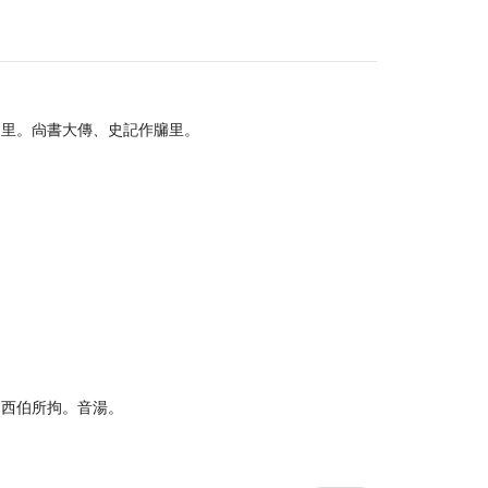
羑里。尙書大傳、史記作牖里。
。西伯所拘。音湯。