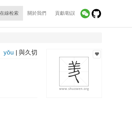
在線检索
關於我們
貢獻/勘誤
yǒu
| 與久切