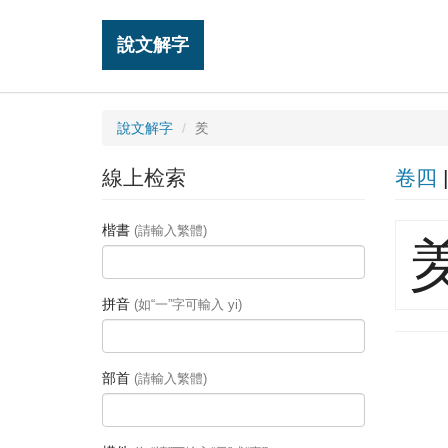
說文解字
說文解字
羑
線上检索
卷四
楷書
(請輸入繁體)
拼音
(如“一”字可輸入 yi)
部首
(請輸入繁體)