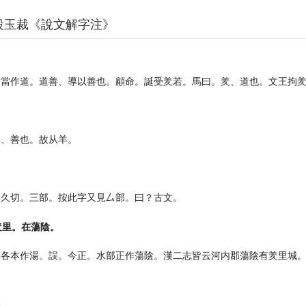
段玉裁《說文解字注》
。
進當作道。道善、導以善也。顧命。誕受羑若。馬曰。羑、道也。文王拘
羊、善也。故从羊。
與久切。三部。按此字又見厶部。曰？古文。
羑里。在蕩陰。
蕩各本作湯。誤。今正。水部正作蕩陰。漢二志皆云河内郡蕩陰有羑里城