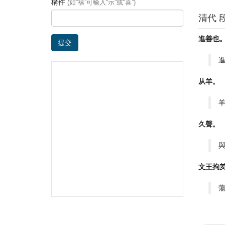
構件
(如“禧”可輸入“示”或“喜”)
清代 
進善也
提交
从羊。
久聲。
文王拘