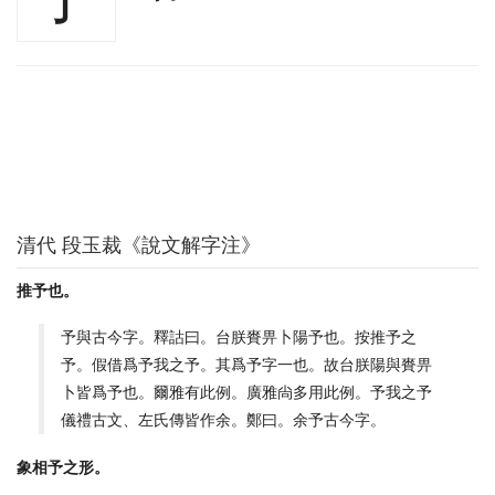
清代 段玉裁《說文解字注》
推予也。
予與古今字。釋詁曰。台朕賚畀卜陽予也。按推予之
予。假借爲予我之予。其爲予字一也。故台朕陽與賚畀
卜皆爲予也。爾雅有此例。廣雅尙多用此例。予我之予
儀禮古文、左氏傳皆作余。鄭曰。余予古今字。
象相予之形。