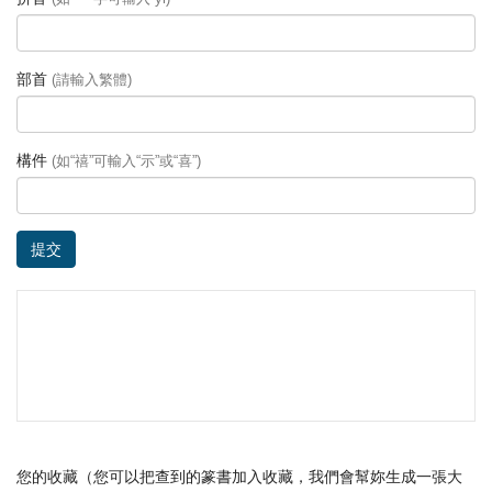
部首
(請輸入繁體)
構件
(如“禧”可輸入“示”或“喜”)
提交
您的收藏（您可以把查到的篆書加入收藏，我們會幫妳生成一張大